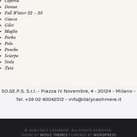
Coperta
Donna
Fall Winter 22 – 23
Giacca
Gilet
Maglia
Parka
Polo
Poncho
Sciarpa
Stola
Tuta
SO.GE.P.S. S.r.l. - Piazza IV Novembre, 4 - 20124 - Milano -
Tel. +39 02 40042512 - info@italycashmere.it
© 2026 ITALY CASHMERE. ALL RIGHTS RESERVED.
THEME BY
MOOZ THEMES
POWERED BY
WORDPRESS