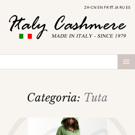
ZH-CN
EN
FR
IT
JA
RU
ES
TOG
NAV
Categoria:
Tuta