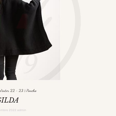
 Winter 22 - 23
|
Poncho
GILDA
tembre 2022
admin