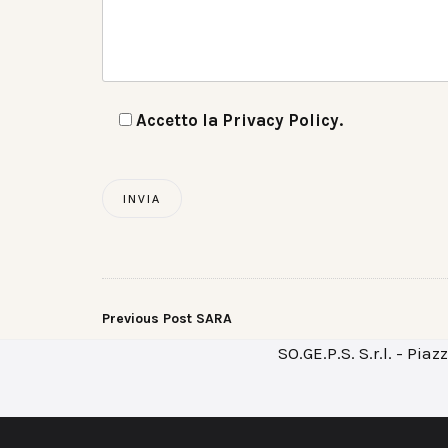
Accetto la
Privacy Policy
.
Navigazione
Previous Post
SARA
SO.GE.P.S. S.r.l. - Pi
articoli