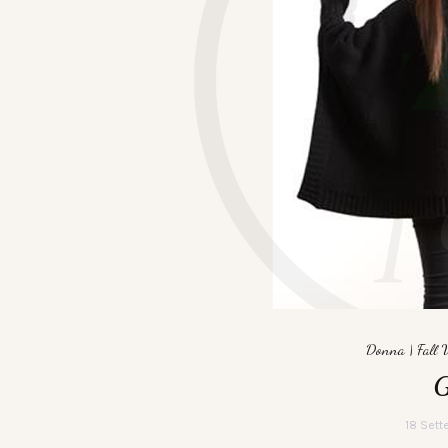
Donna
|
Fall
18 Set