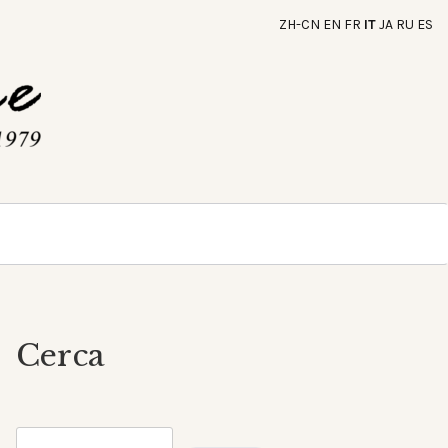
ZH-CN
EN
FR
IT
JA
RU
ES
Cerca
Cerca